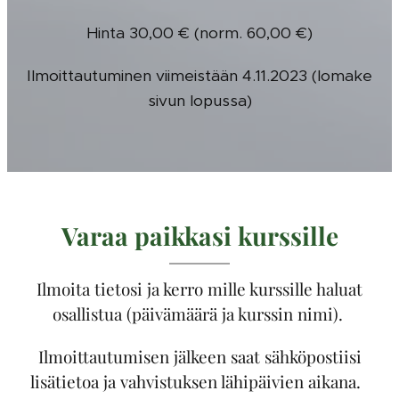
Hinta 30,00 € (norm. 60,00 €)
Ilmoittautuminen viimeistään 4.11.2023 (lomake
sivun lopussa)
Varaa paikkasi kurssille
Ilmoita tietosi ja kerro mille kurssille haluat
osallistua (päivämäärä ja kurssin nimi).
Ilmoittautumisen jälkeen saat sähköpostiisi
lisätietoa ja vahvistuksen lähipäivien aikana.