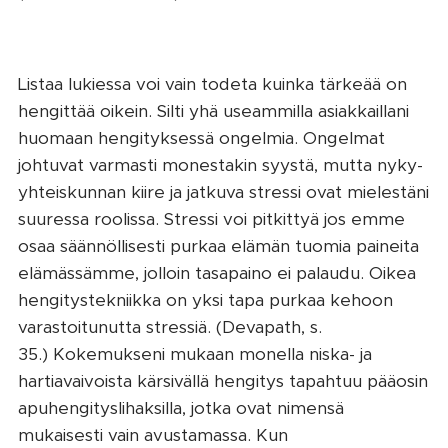
Listaa lukiessa voi vain todeta kuinka tärkeää on
hengittää oikein. Silti yhä useammilla asiakkaillani
huomaan hengityksessä ongelmia. Ongelmat
johtuvat varmasti monestakin syystä, mutta nyky-
yhteiskunnan kiire ja jatkuva stressi ovat mielestäni
suuressa roolissa. Stressi voi pitkittyä jos emme
osaa säännöllisesti purkaa elämän tuomia paineita
elämässämme, jolloin tasapaino ei palaudu. Oikea
hengitystekniikka on yksi tapa purkaa kehoon
varastoitunutta stressiä.
(Devapath, s.
35.) Kokemukseni mukaan monella niska- ja
hartiavaivoista kärsivällä hengitys tapahtuu pääosin
apuhengityslihaksilla, jotka ovat nimensä
mukaisesti vain avustamassa. Kun