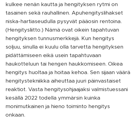
kulkee nenän kautta ja hengityksen rytmi on
tasainen sekä rauhallinen. Apuhengityslihakset
niska-hartiaseudulla pysyvät pääosin rentoina.
(Hengitysliitto.) Nämä ovat oikein tapahtuvan
hengityksen tunnusmerkkejä. Kun hengitys
soljuu, sinulla ei kuulu olla tarvetta hengityksen
pidättämiseen eikä usein tapahtuvaan
haukotteluun tai hengen haukkomiseen. Oikea
hengitys huoltaa ja hoitaa kehoa. Sen sijaan väärä
hengitystekniikka aiheuttaa juuri päinvastaiset
reaktiot. Vasta hengitysohjaajaksi valmistuessani
kesällä 2022 todella ymmärsin kuinka
monimutkainen ja hieno toiminto hengitys
onkaan.