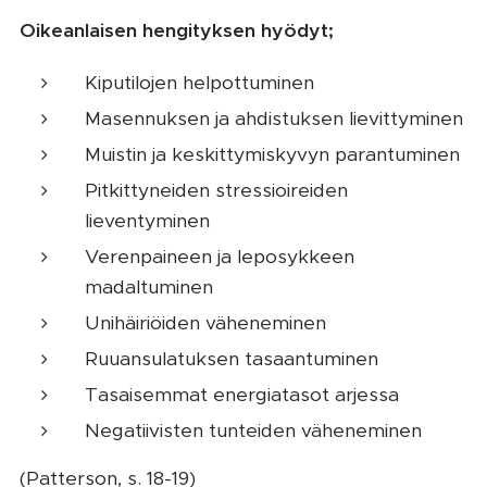
Oikeanlaisen hengityksen hyödyt;
Kiputilojen helpottuminen
Masennuksen ja ahdistuksen lievittyminen
Muistin ja keskittymiskyvyn parantuminen
Pitkittyneiden stressioireiden
lieventyminen
Verenpaineen ja leposykkeen
madaltuminen
Unihäiriöiden väheneminen
Ruuansulatuksen tasaantuminen
Tasaisemmat energiatasot arjessa
Negatiivisten tunteiden väheneminen
(Patterson, s. 18-19)