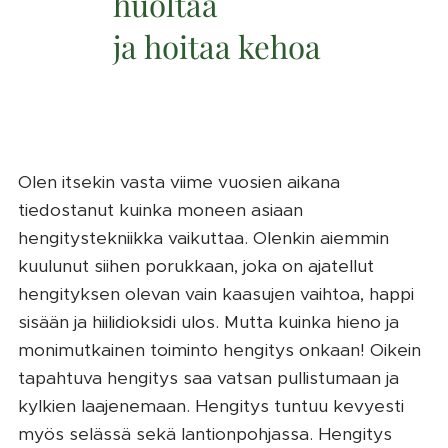
huoltaa
ja hoitaa kehoa
Olen itsekin vasta viime vuosien aikana
tiedostanut kuinka moneen asiaan
hengitystekniikka vaikuttaa. Olenkin aiemmin
kuulunut siihen porukkaan, joka on ajatellut
hengityksen olevan vain kaasujen vaihtoa, happi
sisään ja hiilidioksidi ulos. Mutta kuinka hieno ja
monimutkainen toiminto hengitys onkaan! Oikein
tapahtuva hengitys saa vatsan pullistumaan ja
kylkien laajenemaan. Hengitys tuntuu kevyesti
myös selässä sekä lantionpohjassa. Hengitys