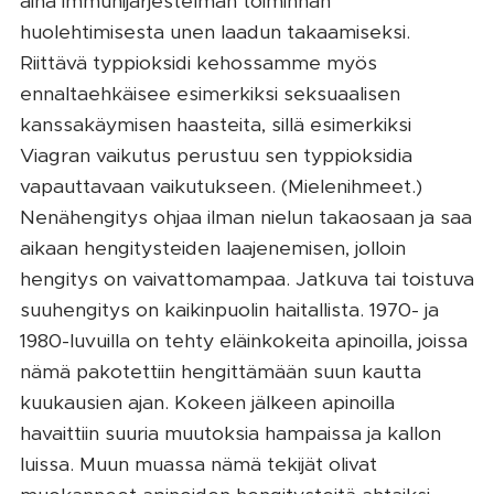
aina immunijärjestelmän toiminnan
huolehtimisesta unen laadun takaamiseksi.
Riittävä typpioksidi kehossamme myös
ennaltaehkäisee esimerkiksi seksuaalisen
kanssakäymisen haasteita, sillä esimerkiksi
Viagran vaikutus perustuu sen typpioksidia
vapauttavaan vaikutukseen. (Mielenihmeet.)
Nenähengitys ohjaa ilman nielun takaosaan ja saa
aikaan hengitysteiden laajenemisen, jolloin
hengitys on vaivattomampaa. Jatkuva tai toistuva
suuhengitys on kaikinpuolin haitallista. 1970- ja
1980-luvuilla on tehty eläinkokeita apinoilla, joissa
nämä pakotettiin hengittämään suun kautta
kuukausien ajan. Kokeen jälkeen apinoilla
havaittiin suuria muutoksia hampaissa ja kallon
luissa. Muun muassa nämä tekijät olivat