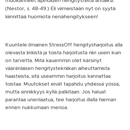
muokanneet apinoiden hengitysteitä ahtaiksi.
(Nestor, s. 48-49.) Eli viimeistään nyt on syytä
kiinnittää huomiota nenähengitykseen!
Kuuntele ilmainen StressOff hengitysharjoitus alla
olevasta linkistä ja toista harjoitusta niin usein kuin
on tarvetta. Mitä kauemmin olet kärsinyt
vääränlaisen hengitystekniikan aiheuttamista
haasteista, sitä useammin harjoitus kannattaa
toistaa. Muutokset eivät tapahdu yhdessä yössä,
mutta sinnikkyys kyllä palkitaan.
Jos haluat
parantaa unenlaatua, tee harjoitus illalla hieman
ennen nukkumaan menoa.