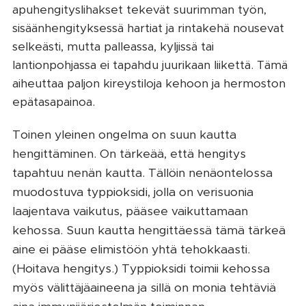
apuhengityslihakset tekevät suurimman työn,
sisäänhengityksessä hartiat ja rintakehä nousevat
selkeästi, mutta palleassa, kyljissä tai
lantionpohjassa ei tapahdu juurikaan liikettä. Tämä
aiheuttaa paljon kireystiloja kehoon ja hermoston
epätasapainoa.
Toinen yleinen ongelma on suun kautta
hengittäminen. On tärkeää, että hengitys
tapahtuu nenän kautta. Tällöin nenäontelossa
muodostuva typpioksidi, jolla on verisuonia
laajentava vaikutus, pääsee vaikuttamaan
kehossa. Suun kautta hengittäessä tämä tärkeä
aine ei pääse elimistöön yhtä tehokkaasti.
(Hoitava hengitys.) Typpioksidi toimii kehossa
myös välittäjäaineena ja sillä on monia tehtäviä