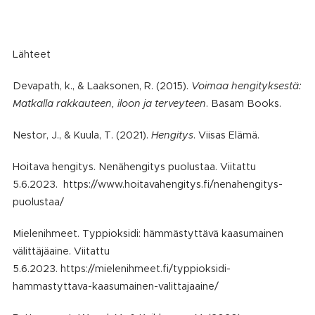
Lähteet
Devapath, k., & Laaksonen, R. (2015).
Voimaa hengityksestä:
Matkalla rakkauteen, iloon ja terveyteen
. Basam Books.
Nestor, J., & Kuula, T. (2021).
Hengitys
. Viisas Elämä.
Hoitava hengitys. Nenähengitys puolustaa. Viitattu
5.6.2023. https://www.hoitavahengitys.fi/nenahengitys-
puolustaa/
Mielenihmeet. Typpioksidi: hämmästyttävä kaasumainen
välittäjäaine. Viitattu
5.6.2023. https://mielenihmeet.fi/typpioksidi-
hammastyttava-kaasumainen-valittajaaine/