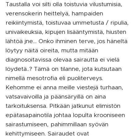
Taustalla voi silti olla toistuvia vilustumisia,
verensokerin heittelyä, hampaiden
reikiintymistä, toistuvaa ummetusta / ripulia,
univaikeuksia, kipujen lisääntymistä, hiusten
lähtöä jne... Onko ihminen terve, jos häneltä
löytyy näitä oireita, mutta mitään
diagnosoitavissa olevaa sairautta ei vielä
löydetä..? Tämä on tilanne, jota kutsutaan
nimellä mesotrofia eli puoliterveys.
Kehomme ei anna meille viestejä turhaan,
vatsavaivoilla ja päänsäryillä on aina
tarkoituksensa. Pitkään jatkunut elimistön
epätasapainotila johtaa lopulta krooniseen
sairastumiseen, pahimmillaan syövän
kehittymiseen. Sairaudet ovat