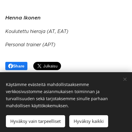
Henna Ikonen
Koulutettu hieroja (AT, EAT)
Personal trainer (APT)
Share
Käytämme evästeitä mahdollistaaksemme
verkkosivustomme asianmukaisen toiminnan ja
StressOff
turvallisuuden sekä tarjotaksemme sinulle parhaan
Tietosuojaseloste
mahdollisen käyttökokemuksen.
Kaikki oikeudet pidätetään 2022
Hyväksy vain tarpeelliset
Hyväksy kaikki
Luotu
Webnodella
Evästeet