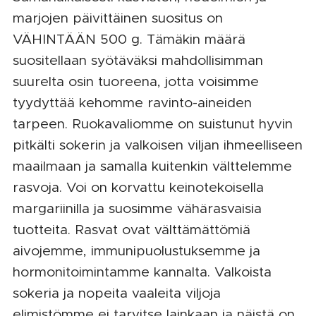
marjojen päivittäinen suositus on
VÄHINTÄÄN 500 g. Tämäkin määrä
suositellaan syötäväksi mahdollisimman
suurelta osin tuoreena, jotta voisimme
tyydyttää kehomme ravinto-aineiden
tarpeen. Ruokavaliomme on suistunut hyvin
pitkälti sokerin ja valkoisen viljan ihmeelliseen
maailmaan ja samalla kuitenkin välttelemme
rasvoja. Voi on korvattu keinotekoisella
margariinilla ja suosimme vähärasvaisia
tuotteita. Rasvat ovat välttämättömiä
aivojemme, immunipuolustuksemme ja
hormonitoimintamme kannalta. Valkoista
sokeria ja nopeita vaaleita viljoja
elimistömme ei tarvitse lainkaan ja näistä on