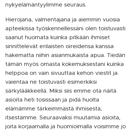
nykyelämäntyylimme seuraus.
Hierojana, valmentajana ja aiemmin vuosia
apteekissa työskennellessäni olen toistuvasti
saanut huomata kuinka pitkään ihmiset
sinnittelevät erilaisten oireidensa kanssa
hakematta niihin asianmukaista apua. Tiedän
tämän myös omasta kokemuksestani kuinka
helppoa on vain sivuuttaa kehon viestit ja
vaientaa ne toistuvasti esimerkiksi
särkylääkkeellä. Miksi siis emme ota näitä
asioita heti tosissaan ja pidä huolta
elämämme tärkeimmästä ihmisestä,
itsestämme. Seuraavaksi muutamia asioita,
joita korjaamalla ja huomioimalla voisimme jo