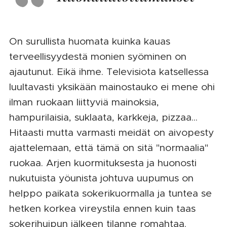
On surullista huomata kuinka kauas
terveellisyydestä monien syöminen on
ajautunut. Eikä ihme. Televisiota katsellessa
luultavasti yksikään mainostauko ei mene ohi
ilman ruokaan liittyviä mainoksia,
hampurilaisia, suklaata, karkkeja, pizzaa...
Hitaasti mutta varmasti meidät on aivopesty
ajattelemaan, että tämä on sitä "normaalia"
ruokaa. Arjen kuormituksesta ja huonosti
nukutuista yöunista johtuva uupumus on
helppo paikata sokerikuormalla ja tuntea se
hetken korkea vireystila ennen kuin taas
sokerihuipun jälkeen tilanne romahtaa.