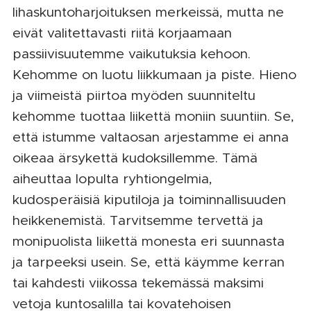
lihaskuntoharjoituksen merkeissä, mutta ne
eivät valitettavasti riitä korjaamaan
passiivisuutemme vaikutuksia kehoon.
Kehomme on luotu liikkumaan ja piste. Hieno
ja viimeistä piirtoa myöden suunniteltu
kehomme tuottaa liikettä moniin suuntiin. Se,
että istumme valtaosan arjestamme ei anna
oikeaa ärsykettä kudoksillemme. Tämä
aiheuttaa lopulta ryhtiongelmia,
kudosperäisiä kiputiloja ja toiminnallisuuden
heikkenemistä. Tarvitsemme tervettä ja
monipuolista liikettä monesta eri suunnasta
ja tarpeeksi usein. Se, että käymme kerran
tai kahdesti viikossa tekemässä maksimi
vetoja kuntosalilla tai kovatehoisen