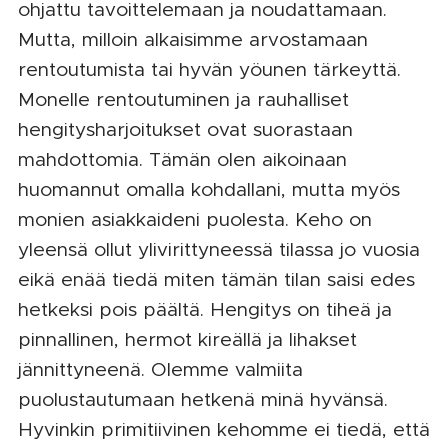
ohjattu tavoittelemaan ja noudattamaan.
Mutta, milloin alkaisimme arvostamaan
rentoutumista tai hyvän yöunen tärkeyttä.
Monelle rentoutuminen ja rauhalliset
hengitysharjoitukset ovat suorastaan
mahdottomia. Tämän olen aikoinaan
huomannut omalla kohdallani, mutta myös
monien asiakkaideni puolesta. Keho on
yleensä ollut ylivirittyneessä tilassa jo vuosia
eikä enää tiedä miten tämän tilan saisi edes
hetkeksi pois päältä. Hengitys on tiheä ja
pinnallinen, hermot kireällä ja lihakset
jännittyneenä. Olemme valmiita
puolustautumaan hetkenä minä hyvänsä.
Hyvinkin primitiivinen kehomme ei tiedä, että