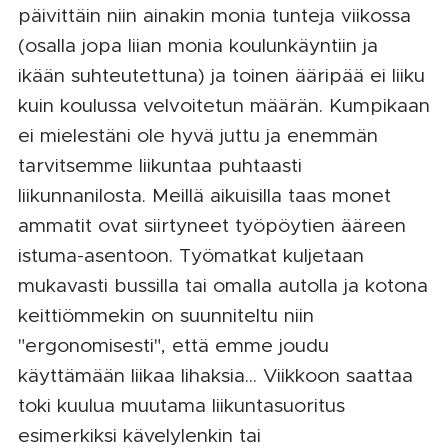
päivittäin niin ainakin monia tunteja viikossa
(osalla jopa liian monia koulunkäyntiin ja
ikään suhteutettuna) ja toinen ääripää ei liiku
kuin koulussa velvoitetun määrän. Kumpikaan
ei mielestäni ole hyvä juttu ja enemmän
tarvitsemme liikuntaa puhtaasti
liikunnanilosta. Meillä aikuisilla taas monet
ammatit ovat siirtyneet työpöytien ääreen
istuma-asentoon. Työmatkat kuljetaan
mukavasti bussilla tai omalla autolla ja kotona
keittiömmekin on suunniteltu niin
"ergonomisesti", että emme joudu
käyttämään liikaa lihaksia... Viikkoon saattaa
toki kuulua muutama liikuntasuoritus
esimerkiksi kävelylenkin tai